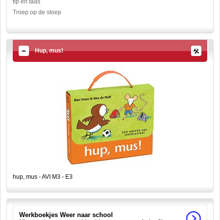
tip en taas
Troep op de stoep
Hup, mus!
hup, mus - AVI M3 - E3
Werkboekjes Weer naar school